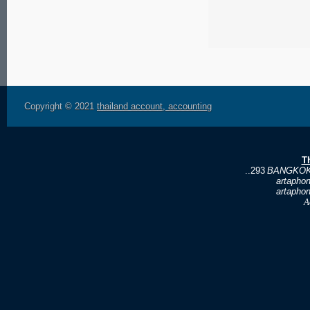
Copyright © 2021
thailand account, accounting
T
..293
BANGKOK
artapho
artapho
A