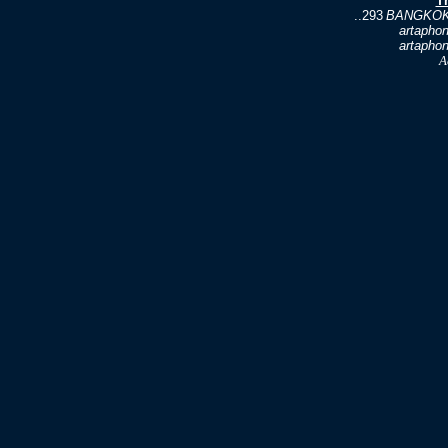
T
..293
BANGKOK
artapho
artapho
A