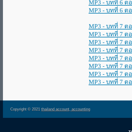
MP3 - บทที่ 6 ต
MP3 - บทที่ 6 ต
MP3 - บทที่ 7 ต
MP3 - บทที่ 7 ต
MP3 - บทที่ 7 ตอ
MP3 - บทที่ 7
MP3 - บทที่ 7 ต
MP3 - บทที่ 7 ต
MP3 - บทที่ 7 
MP3 - บทที่ 7
Copyright © 2021
thailand account, accounting