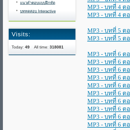
แนวคำตอบแบบฝึกหัด
MP3 - บทที่ 4 ต
บททดสอบ Interactive
MP3 - บทที่ 4 
MP3 - บทที่ 5
Visits:
MP3 - บทที่ 5 ต
Today:
49
All time:
318081
MP3 - บทที่ 6 
MP3 - บทที่ 6 ต
MP3 - บทที่ 6 
MP3 - บทที่ 6 ต
MP3 - บทที่ 6 ต
MP3 - บทที่ 6 ต
MP3 - บทที่ 6 
MP3 - บทที่ 6 ต
MP3 - บทที่ 6 ต
MP3 - บทที่ 6 ต