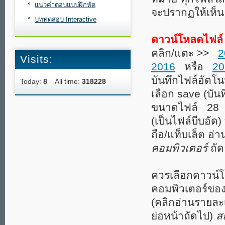
แนวคำตอบแบบฝึกหัด
จะปรากฏให้เห็น
บททดสอบ Interactive
ดาวน์โหลดไฟล์
คลิก/แตะ >>
2
Visits:
2016
หรือ
20
บันทึกไฟล์อัตโนม
Today:
8
All time:
318228
เลือก save (บันทึ
ขนาดไฟล์ 28 
(เป็นไฟล์บีบอัด
ถือ/แท็บเล็ต อ่
คอมพิวเตอร์
ถัด
ควรเลือกดาวน์โหล
คอมพิวเตอร์ของท
(คลิกอ่านรายละเ
ย่อหน้าถัดไป)
ส