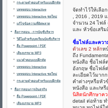
กระดาษคำตอบสำหรับแบบฝึกหัด
จัดทำไว้ให้เลือ
บททดสอบ Interactive
, 2016 , 2019 แ
บททดสอบ Interactive ชุดใหม่
จำนวน 24 ไฟล์
แก้ไขข้อความที่ผิดพลาด
และ หัวข้อเสริ
สื่อการสอน - การบัญชีบริหาร
วิดีโอสำหรับบทเรียนบัญชีบริหาร
ชื่อไฟล์และคว
สื่อ Powerpoint / PDF
ตัวเลข 2 หลัก
หน
เสียงบรรยาย MP3
ถึง Fundament
แนวคำตอบแบบฝึกหัด
หนังสือ ชื่อไฟล์
บททดสอบ Interactive
อังกฤษ ชื่อไฟล์
บททดสอบ Interactive ชุดใหม่
ละเอียดไว้มากก
คำต่างๆหรือหัวข
กระดาษคำตอบสำหรับแบบฝึกหัด
หนังสือ และ/หร
สื่อการสอนการเงินธุรกิจ
นิสิตนักศึกษาควร
สื่อ Powerpoint / PDF
detail ต่อท้าย 
เสียงบรรยาย MP3
หมาย ทุกไฟล์ใส่ p