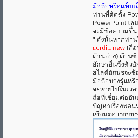
มือถือหรือแท็บเ
ท่านที่ติดตั้ง P
PowerPoint เลย 
จะมีข้อความขึ้
” ดังนั้นหากท่า
cordia new
เกือ
ด้านล่าง) ด้าน
อักษรอื่นซึ่งตั
สไลด์อักษรจะซ้อ
มือถือบางรุ่นหรื
จะหายไปในเวลาเร
ถือที่เชื่อมต่ออ
ปัญหาเรื่องฟอนท์
เชื่อมต่อ intern