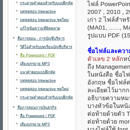
ไฟล์ PowerPoint
กระดาษคำตอบสำหรับแบบฝึกหัด
2007 , 2010 , 2
บททดสอบ Interactive
เก่า 2 ไฟล์สำหร
บททดสอบ Interactive ชุดใหม่
(MA01, ......, 
แก้ไขข้อความที่ผิดพลาด
รูปแบบ PDF (15
สื่อการสอน - การบัญชีบริหาร
วิดีโอสำหรับบทเรียนบัญชีบริหาร
ชื่อไฟล์และคว
สื่อ Powerpoint / PDF
ตัวเลข 2 หลัก
หน
เสียงบรรยาย MP3
ถึง Manageme
แนวคำตอบแบบฝึกหัด
ในหนังสือ ชื่อไฟ
บททดสอบ Interactive
อังกฤษ ชื่อไฟล์ต
บททดสอบ Interactive ชุดใหม่
ละเอียดไว้มากกว่
อธิบายความหมาย
กระดาษคำตอบสำหรับแบบฝึกหัด
บางหัวข้อในหนัง
สื่อการสอนการเงินธุรกิจ
ต่อท้ายด้วยตัว T
สื่อ Powerpoint / PDF
ต่อท้ายด้วย mor
เสียงบรรยาย MP3
บางไฟล์ใช้ font 