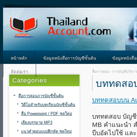
หน้าหลัก
ข้อมูลหนังสือการบัญชีขั้นต้น
ข้อมูลหนังสื
ติดต่อเรา
สื่อการสอน - การบัญชีบริหาร
Categories
บททดสอบ 
สื่อการสอนการบัญชีขั้นต้น
บททดสอบบน Aut
วิดีโอสำหรับบทเรียนบัญชีขั้นต้น
สื่อ Powerpoint / PDF ชุดใหม่
บททดสอบ บัญชีบร
เสียงบรรยาย MP3
MB คำแนะนำ สำหร
แนวคำตอบแบบฝึกหัด ชุดใหม่
บีบอัดไปใช้ แล