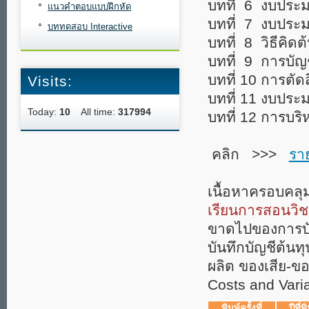
บทที่ 6 งบประ
แนวคำตอบแบบฝึกหัด
บทที่ 7 งบประ
บททดสอบ Interactive
บทที่ 8 วิธีคิดต
บทที่ 9 การบั
บทที่ 10 การตัด
Visits:
บทที่ 11 งบปร
Today:
10
All time:
317994
บทที่ 12 การบร
คลิก >>>
รา
เนื้อหาครอบคลุม
เรียนการสอนวิชา
ขาดไปของการบั
บันทึกบัญชีต้น
ผลิต ของเสีย-ข
Costs and Vari
พิมพ์ครั้งที่
ปีที่พ